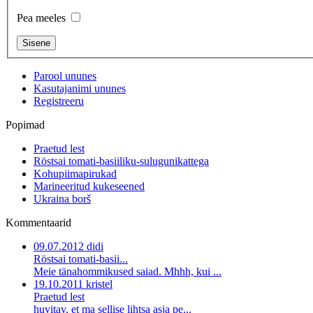
Pea meeles
Parool ununes
Kasutajanimi ununes
Registreeru
Popimad
Praetud lest
Röstsai tomati-basiiliku-sulugunikattega
Kohupiimapirukad
Marineeritud kukeseened
Ukraina borš
Kommentaarid
09.07.2012 didi
Röstsai tomati-basii...
Meie tänahommikused saiad. Mhhh, kui ...
19.10.2011 kristel
Praetud lest
huvitav, et ma sellise lihtsa asja pe...