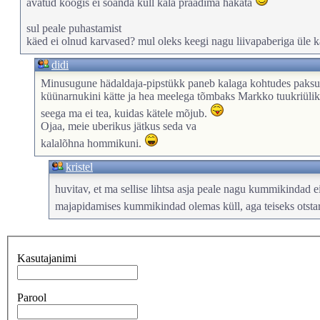
avatud köögis ei söanda küll kala praadima hakata
sul peale puhastamist
käed ei olnud karvased? mul oleks keegi nagu liivapaberiga üle 
didi
Minusugune hädaldaja-pipstükk paneb kalaga kohtudes pak
küünarnukini kätte ja hea meelega tõmbaks Markko tuukriülik
seega ma ei tea, kuidas kätele mõjub.
Ojaa, meie uberikus jätkus seda va
kalalõhna hommikuni.
kristel
huvitav, et ma sellise lihtsa asja peale nagu kummikindad e
majapidamises kummikindad olemas küll, aga teiseks otst
Kasutajanimi
Parool