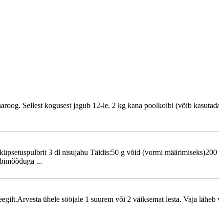
aroog. Sellest kogusest jagub 12-le. 2 kg kana poolkoibi (võib kasutad
üpsetuspulbrit 3 dl nisujahu Täidis:50 g võid (vormi määrimiseks)200 
bimõõduga ...
egilt.Arvesta ühele sööjale 1 suurem või 2 väiksemat lesta. Vaja läheb v