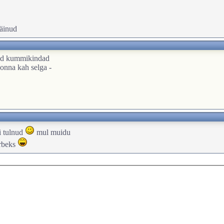
käinud
sud kummikindad
onna kah selga -
i tulnud
mul muidu
arbeks