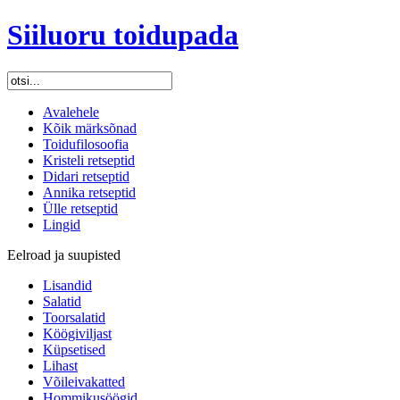
Siiluoru toidupada
Avalehele
Kõik märksõnad
Toidufilosoofia
Kristeli retseptid
Didari retseptid
Annika retseptid
Ülle retseptid
Lingid
Eelroad ja suupisted
Lisandid
Salatid
Toorsalatid
Köögiviljast
Küpsetised
Lihast
Võileivakatted
Hommikusöögid