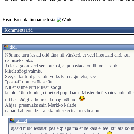
Head isu ehk tõmbame lesta
Kommentaarid
didi
Nõmme turu lestad olid täna nii värsked, et veel liigutasid end, kui
ostmiseks läks.
Ja lestaga on veel see tore asi, et puhastada on lihtne ja saab
kiirelt söögi valmis.
See, et kartulit ja salatit võiks kah nagu teha, see
"pisiasi" ununes üldse ära.
Nii et saime eriti kiiresti söögi
lauale. Olen kindel, et hetkel populaarse Masterchefi saates pole nii k
nii hea söögi valmimist kunagi nähtud.
Ahjaa, preemiaks sain Markko kalade
nahad kah endale. Ta ikka üldse ei tea, mis hea on.
kristel
ajasid nüüd lestaisu peale :p aga ma enne kala ei tee, kui ära kolim