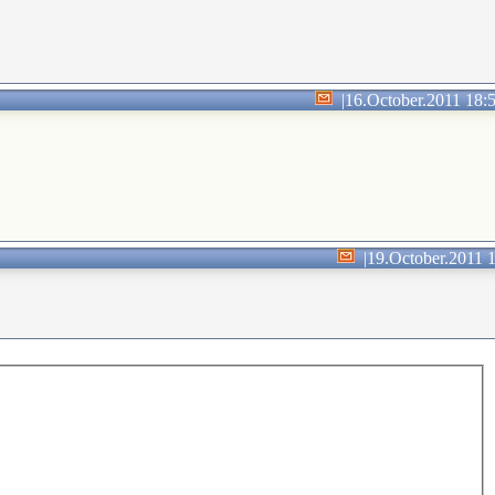
|
16.October.2011 18:
|
19.October.2011 