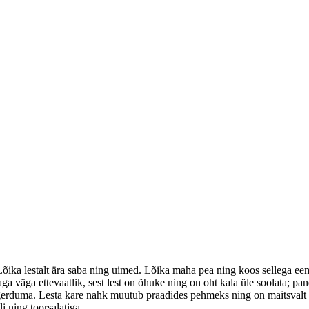
. Lõika lestalt ära saba ning uimed. Lõika maha pea ning koos sellega e
ga väga ettevaatlik, sest lest on õhuke ning on oht kala üle soolata; pa
aagerduma. Lesta kare nahk muutub praadides pehmeks ning on maitsvalt 
i ning toorsalatiga.