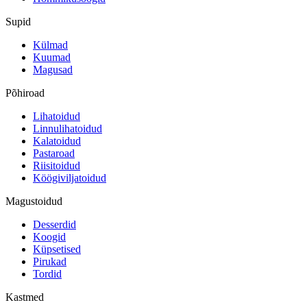
Supid
Külmad
Kuumad
Magusad
Põhiroad
Lihatoidud
Linnulihatoidud
Kalatoidud
Pastaroad
Riisitoidud
Köögiviljatoidud
Magustoidud
Desserdid
Koogid
Küpsetised
Pirukad
Tordid
Kastmed