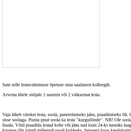
Sain selle lestavalmistuse õpetuse oma saarlasest kolleegilt.
Arvesta ühele sööjale 1 suurem või 2 väiksemat lesta.
Vaja läheb värsket lesta, soola, paneerimiseks jahu, praadimiseks õli
sisse soolaga. Puista pisut soola ka lesta "kurguõõnde". NB! Ole soola
lisada. Võid praadida lestad kohe või jätta nad kuni 24-ks tunniks l
kuumas õlis kiirelt mõlemalt poolt kuldseks. Serveeri koos keedukartul