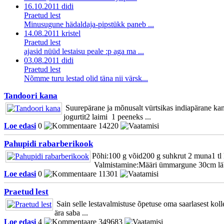
16.10.2011 didi
Praetud lest
Minusugune hädaldaja-pipstükk paneb ...
14.08.2011 kristel
Praetud lest
ajasid nüüd lestaisu peale :p aga ma ...
03.08.2011 didi
Praetud lest
Nõmme turu lestad olid täna nii värsk...
Tandoori kana
Suurepärane ja mõnusalt vürtsikas indiapärane kan
jogurtit2 laimi 1 peeneks ...
Loe edasi
0
14220
Pahupidi rabarberikook
Põhi:100 g võid200 g suhkrut 2 muna1 tl k
Valmistamine:Määri ümmargune 30cm lä
Loe edasi
0
11301
Praetud lest
Sain selle lestavalmistuse õpetuse oma saarlasest kolle
ära saba ...
Loe edasi
4
349683