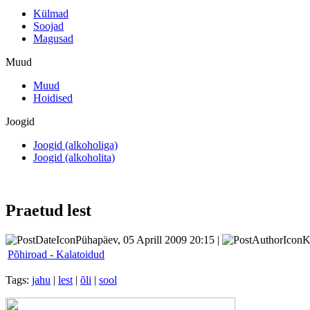
Külmad
Soojad
Magusad
Muud
Muud
Hoidised
Joogid
Joogid (alkoholiga)
Joogid (alkoholita)
Praetud lest
Pühapäev, 05 Aprill 2009 20:15 |
K
Põhiroad - Kalatoidud
Tags:
jahu
|
lest
|
õli
|
sool