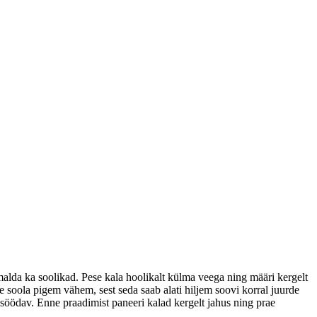
emalda ka soolikad. Pese kala hoolikalt külma veega ning määri kergelt
ne soola pigem vähem, sest seda saab alati hiljem soovi korral juurde
söödav. Enne praadimist paneeri kalad kergelt jahus ning prae