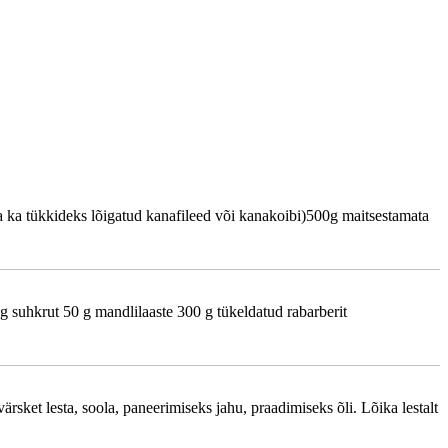
a ka tükkideks lõigatud kanafileed või kanakoibi)500g maitsestamata
g suhkrut 50 g mandlilaaste 300 g tükeldatud rabarberit
ärsket lesta, soola, paneerimiseks jahu, praadimiseks õli. Lõika lestalt