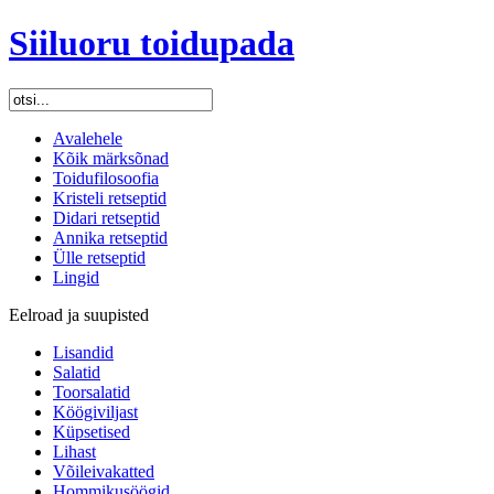
Siiluoru toidupada
Avalehele
Kõik märksõnad
Toidufilosoofia
Kristeli retseptid
Didari retseptid
Annika retseptid
Ülle retseptid
Lingid
Eelroad ja suupisted
Lisandid
Salatid
Toorsalatid
Köögiviljast
Küpsetised
Lihast
Võileivakatted
Hommikusöögid