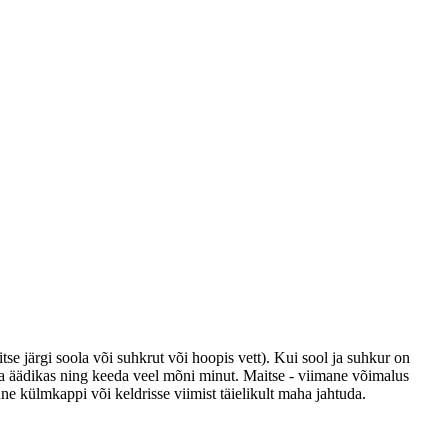
se järgi soola või suhkrut või hoopis vett). Kui sool ja suhkur on
isa äädikas ning keeda veel mõni minut. Maitse - viimane võimalus
nne külmkappi või keldrisse viimist täielikult maha jahtuda.