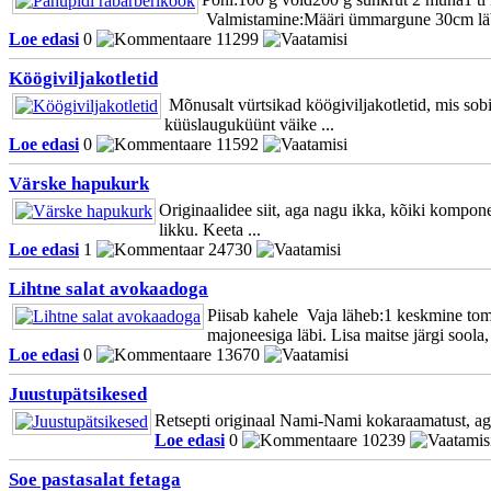
Valmistamine:Määri ümmargune 30cm lä
Loe edasi
0
11299
Köögiviljakotletid
Mõnusalt vürtsikad köögiviljakotletid, mis sobi
küüslauguküünt väike ...
Loe edasi
0
11592
Värske hapukurk
Originaalidee siit, aga nagu ikka, kõiki kompon
likku. Keeta ...
Loe edasi
1
24730
Lihtne salat avokaadoga
Piisab kahele Vaja läheb:1 keskmine toma
majoneesiga läbi. Lisa maitse järgi soola, 
Loe edasi
0
13670
Juustupätsikesed
Retsepti originaal Nami-Nami kokaraamatust, aga 
Loe edasi
0
10239
Soe pastasalat fetaga