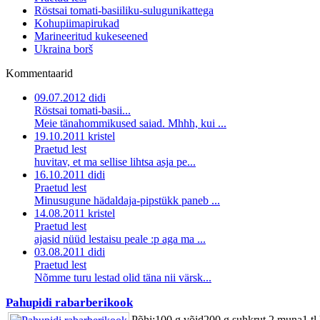
Röstsai tomati-basiiliku-sulugunikattega
Kohupiimapirukad
Marineeritud kukeseened
Ukraina borš
Kommentaarid
09.07.2012 didi
Röstsai tomati-basii...
Meie tänahommikused saiad. Mhhh, kui ...
19.10.2011 kristel
Praetud lest
huvitav, et ma sellise lihtsa asja pe...
16.10.2011 didi
Praetud lest
Minusugune hädaldaja-pipstükk paneb ...
14.08.2011 kristel
Praetud lest
ajasid nüüd lestaisu peale :p aga ma ...
03.08.2011 didi
Praetud lest
Nõmme turu lestad olid täna nii värsk...
Pahupidi rabarberikook
Põhi:100 g võid200 g suhkrut 2 muna1 tl k