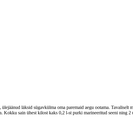
ra, ülejäänud läksid sügavkülma oma paremaid aegu ootama. Tavaliselt ma
ätta. Kokku sain ühest kilost kaks 0,2 l-st purki marineeritud seeni ning 