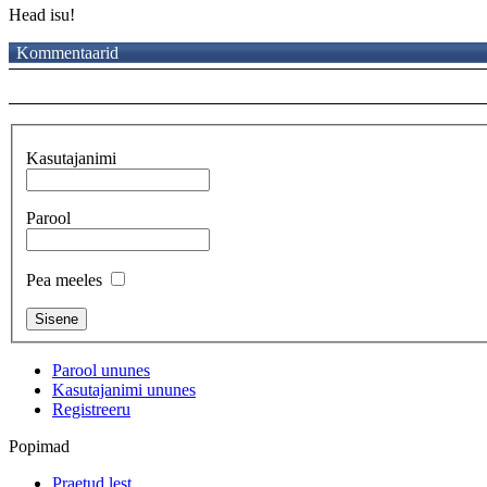
Head isu!
Kommentaarid
Kasutajanimi
Parool
Pea meeles
Parool ununes
Kasutajanimi ununes
Registreeru
Popimad
Praetud lest