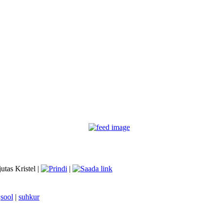
jutas Kristel |
|
|
sool
|
suhkur