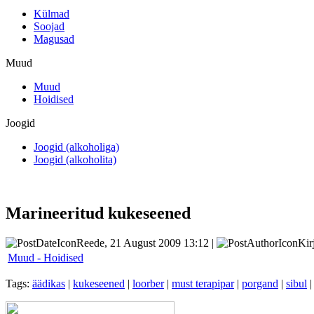
Külmad
Soojad
Magusad
Muud
Muud
Hoidised
Joogid
Joogid (alkoholiga)
Joogid (alkoholita)
Marineeritud kukeseened
Reede, 21 August 2009 13:12 |
Kir
Muud - Hoidised
Tags:
äädikas
|
kukeseened
|
loorber
|
must terapipar
|
porgand
|
sibul