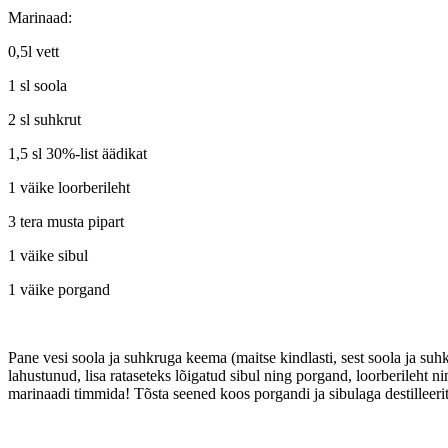
Marinaad:
0,5l vett
1 sl soola
2 sl suhkrut
1,5 sl 30%-list äädikat
1 väike loorberileht
3 tera musta pipart
1 väike sibul
1 väike porgand
Pane vesi soola ja suhkruga keema (maitse kindlasti, sest soola ja suh
lahustunud, lisa rataseteks lõigatud sibul ning porgand, loorberileht
marinaadi timmida! Tõsta seened koos porgandi ja sibulaga destilleerit