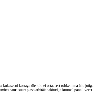
 kukeseeni korraga üle kilo ei osta, sest rohkem ma ühe jutiga
2 umbes sama suurt plastkarbitäit hakitud ja kuumal pannil veest