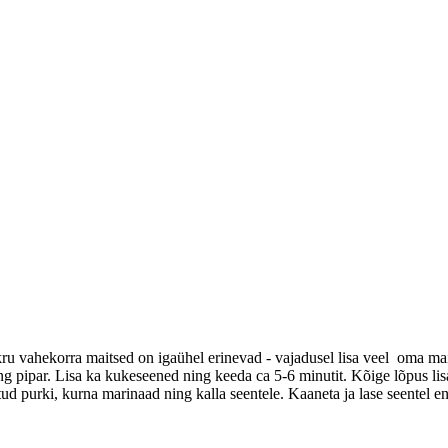
kru vahekorra maitsed on igaühel erinevad - vajadusel lisa veel oma mait
 ning pipar. Lisa ka kukeseened ning keeda ca 5-6 minutit. Kõige lõpus l
ud purki, kurna marinaad ning kalla seentele. Kaaneta ja lase seentel e