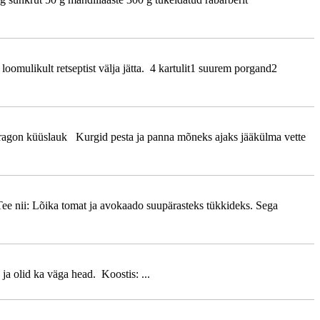
oomulikult retseptist välja jätta. 4 kartulit1 suurem porgand2
estragon küüslauk Kurgid pesta ja panna mõneks ajaks jääkülma vette
Tee nii: Lõika tomat ja avokaado suupärasteks tükkideks. Sega
ja olid ka väga head. Koostis: ...