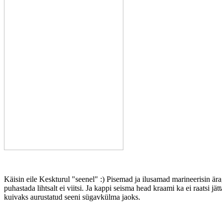
Käisin eile Keskturul "seenel" :) Pisemad ja ilusamad marineerisin ä
puhastada lihtsalt ei viitsi. Ja kappi seisma head kraami ka ei raatsi j
kuivaks aurustatud seeni sügavkülma jaoks.