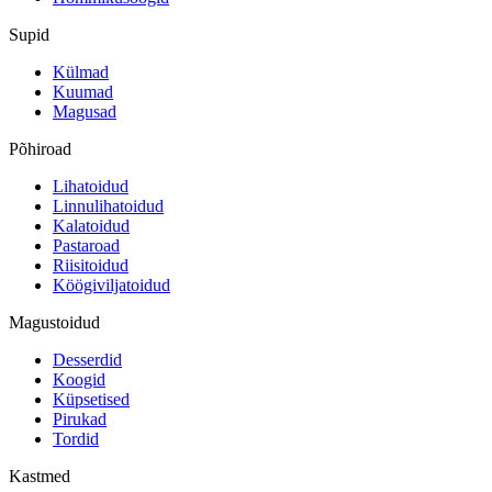
Supid
Külmad
Kuumad
Magusad
Põhiroad
Lihatoidud
Linnulihatoidud
Kalatoidud
Pastaroad
Riisitoidud
Köögiviljatoidud
Magustoidud
Desserdid
Koogid
Küpsetised
Pirukad
Tordid
Kastmed