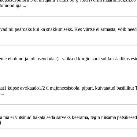
bimõõduga ...
vad nii pearoaks kui ka snäkkimiseks. Kes vürtse ei armasta, võib need l
ente ei olnud ja tuli asendada :) väiksed kurgid sool suhkur äädikas 
t1 küpse avokaado1/2 tl majoneesisoola, pipart, kuivatatud basiilikut 
...
ma ei viitsinud hakata seda sarveks keerama, tegin niisama pätsikesed 