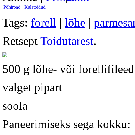
Põhiroad - Kalatoidud
Tags:
forell
|
lõhe
|
parmesan
Retsept
Toidutarest
.
500 g lõhe- või forellifileed
valget pipart
soola
Paneerimiseks sega kokku: