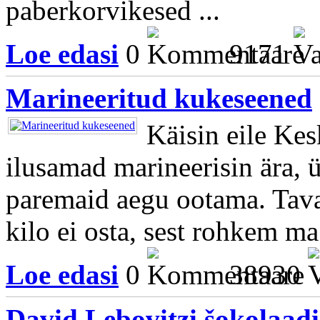
paberkorvikesed ...
Loe edasi
0
9171
Marineeritud kukeseened
Käisin eile Kes
ilusamad marineerisin ära,
paremaid aegu ootama. Tava
kilo ei osta, sest rohkem ma
Loe edasi
0
38930
David Lebovitzi šokolaa