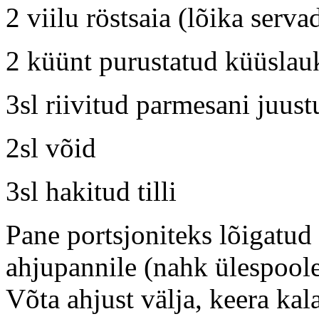
2 viilu röstsaia (lõika serva
2 küünt purustatud küüslau
3sl riivitud parmesani juust
2sl võid
3sl hakitud tilli
Pane portsjoniteks lõigatud
ahjupannile (nahk ülespoole
Võta ahjust välja, keera kal