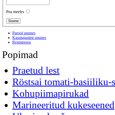
Pea meeles
Parool ununes
Kasutajanimi ununes
Registreeru
Popimad
Praetud lest
Röstsai tomati-basiiliku-
Kohupiimapirukad
Marineeritud kukeseened