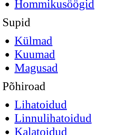
Hommikusöögid
Supid
Külmad
Kuumad
Magusad
Põhiroad
Lihatoidud
Linnulihatoidud
Kalatoidud