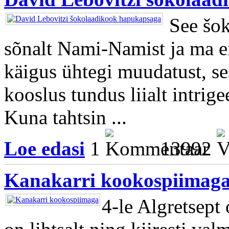
See šok
sõnalt Nami-Namist ja ma e
käigus ühtegi muudatust, se
kooslus tundus liialt intrig
Kuna tahtsin ...
Loe edasi
1
13992
Kanakarri kookospiimag
4-le Algretsept 