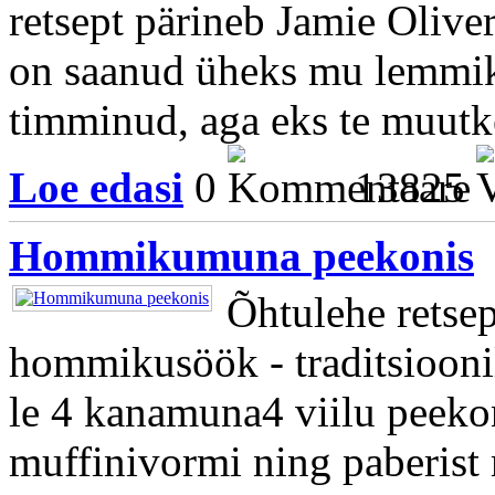
retsept pärineb Jamie Olive
on saanud üheks mu lemmikre
timminud, aga eks te muutke
Loe edasi
0
13825
Hommikumuna peekonis
Õhtulehe retsep
hommikusöök - traditsiooni
le 4 kanamuna4 viilu peekon
muffinivormi ning paberist 