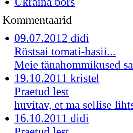
Ukraina borš
Kommentaarid
09.07.2012 didi
Röstsai tomati-basii...
Meie tänahommikused sai
19.10.2011 kristel
Praetud lest
huvitav, et ma sellise lihts
16.10.2011 didi
Praetud lest