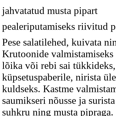
jahvatatud musta pipart
pealeriputamiseks riivitud 
Pese salatilehed, kuivata ni
Krutoonide valmistamiseks l
lõika või rebi sai tükkideks,
küpsetuspaberile, nirista ül
kuldseks. Kastme valmistam
saumikseri nõusse ja surista
suhkru ning musta pipraga. P