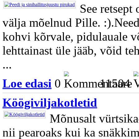
See retsept 
välja mõelnud Pille. :).Ne
kohvi kõrvale, pidulauale
lehttainast üle jääb, võid te
...
Loe edasi
0
11504
Köögiviljakotletid
Mõnusalt vürtsikad
nii pearoaks kui ka snäkkim