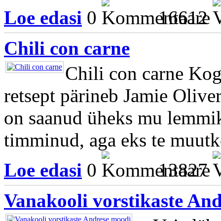
Loe edasi
0
16612
Chili con carne
Chili con carne Kog
retsept pärineb Jamie Olive
on saanud üheks mu lemmikre
timminud, aga eks te muutke
Loe edasi
0
13827
Vanakooli vorstikaste An