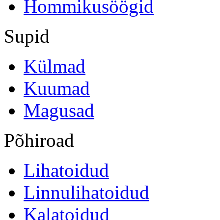
Hommikusöögid
Supid
Külmad
Kuumad
Magusad
Põhiroad
Lihatoidud
Linnulihatoidud
Kalatoidud