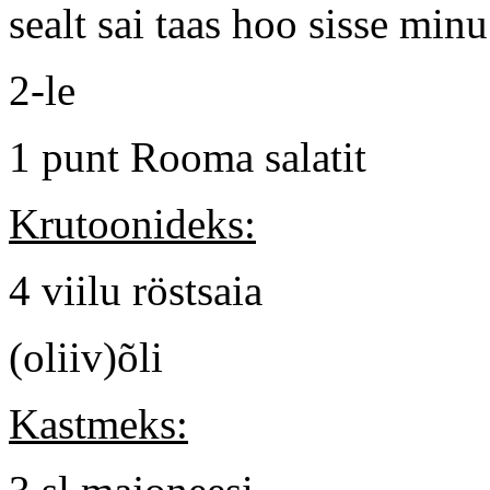
sealt sai taas hoo sisse min
2-le
1 punt Rooma salatit
Krutoonideks:
4 viilu röstsaia
(oliiv)õli
Kastmeks: