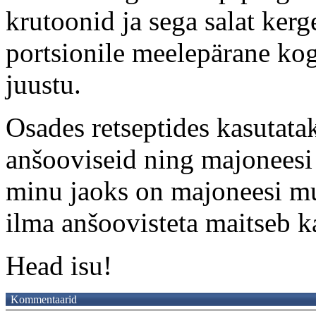
krutoonid ja sega salat kerge
portsionile meelepärane kog
juustu.
Osades retseptides kasutata
anšooviseid ning majoneesi 
minu jaoks on majoneesi mu
ilma anšoovisteta maitseb k
Head isu!
Kommentaarid