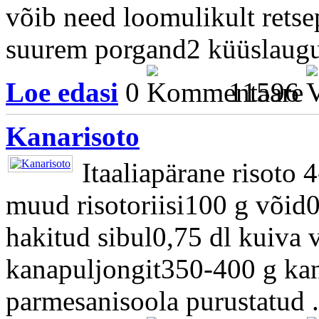
võib need loomulikult retsept
suurem porgand2 küüslauguk
Loe edasi
0
11596
Kanarisoto
Itaaliapärane risoto 
muud risotoriisi100 g võid
hakitud sibul0,75 dl kuiva v
kanapuljongit350-400 g kana
parmesanisoola purustatud .