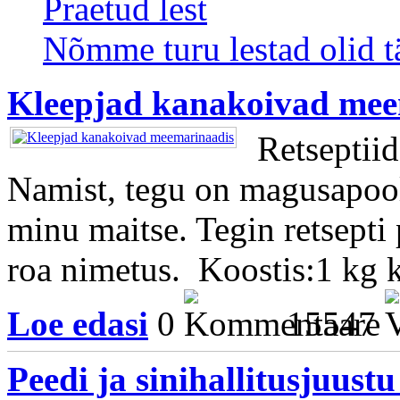
Praetud lest
Nõmme turu lestad olid tä
Kleepjad kanakoivad mee
Retseptiid
Namist, tegu on magusapools
minu maitse. Tegin retsepti 
roa nimetus. Koostis:1 kg 
Loe edasi
0
15547
Peedi ja sinihallitusjuust