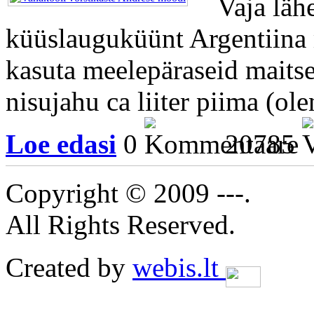
Vaja läheb
küüslauguküünt Argentiina m
kasuta meelepäraseid maitse
nisujahu ca liiter piima (olen
Loe edasi
0
20785
Copyright © 2009 ---.
All Rights Reserved.
Created by
webis.lt