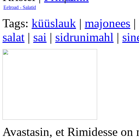
Eelroad - Salatid
Tags:
küüslauk
|
majonees
|
salat
|
sai
|
sidrunimahl
|
sin
Avastasin, et Rimidesse on