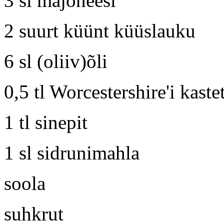
3 sl majoneesi
2 suurt küünt küüslauku
6 sl (oliiv)õli
0,5 tl Worcestershire'i kaste
1 tl sinepit
1 sl sidrunimahla
soola
suhkrut