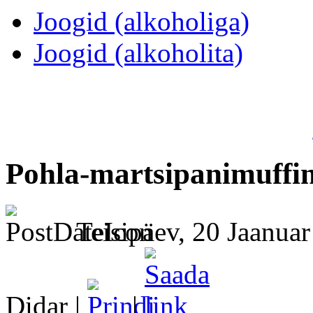
Joogid (alkoholiga)
Joogid (alkoholita)
Pohla-martsipanimuffi
Teisipäev, 20 Jaanua
Didar |
|