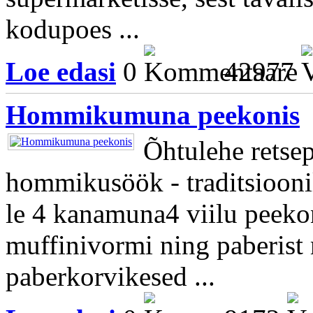
kodupoes ...
Loe edasi
0
42977
Hommikumuna peekonis
Õhtulehe retsep
hommikusöök - traditsiooni
le 4 kanamuna4 viilu peekon
muffinivormi ning paberist 
paberkorvikesed ...