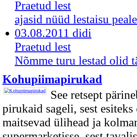
Praetud lest
ajasid nüüd lestaisu peale
03.08.2011 didi
Praetud lest
Nõmme turu lestad olid tä
Kohupiimapirukad
See retsept pärin
pirukaid sageli, sest esiteks
maitsevad ülihead ja kolma
supermarketisse, sest tavali