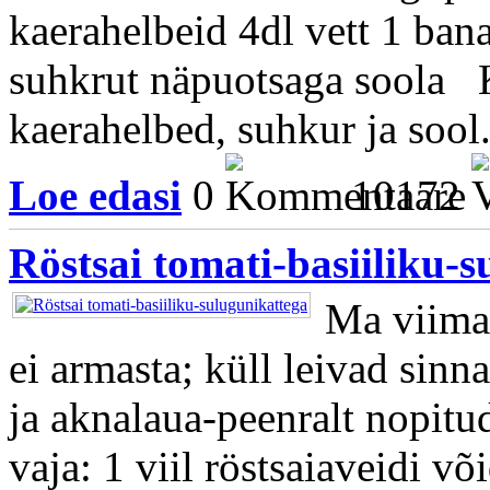
kaerahelbeid 4dl vett 1 ban
suhkrut näpuotsaga soola K
kaerahelbed, suhkur ja sool.
Loe edasi
0
10172
Röstsai tomati-basiiliku-
Ma viimase
ei armasta; küll leivad sinn
ja aknalaua-peenralt nopitu
vaja: 1 viil röstsaiaveidi või