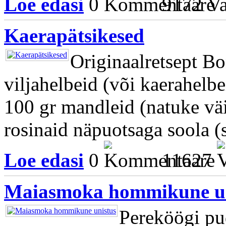
Loe edasi
0
9172
Kaerapätsikesed
Originaalretsept B
viljahelbeid (või kaerahelbe
100 gr mandleid (natuke v
rosinaid näpuotsaga soola (s
Loe edasi
0
11627
Maiasmoka hommikune un
Pereköögi pud