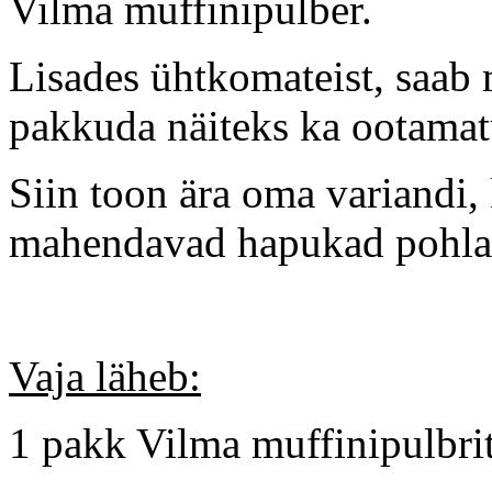
Vilma muffinipulber.
Lisades ühtkomateist, saab
pakkuda näiteks ka ootamatu
Siin toon ära oma variandi,
mahendavad hapukad pohla
Vaja läheb:
1 pakk Vilma muffinipulbri