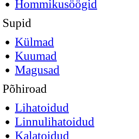
Hommikusöögid
Supid
Külmad
Kuumad
Magusad
Põhiroad
Lihatoidud
Linnulihatoidud
Kalatoidud