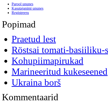
Parool ununes
Kasutajanimi ununes
Registreeru
Popimad
Praetud lest
Röstsai tomati-basiiliku-
Kohupiimapirukad
Marineeritud kukeseened
Ukraina borš
Kommentaarid