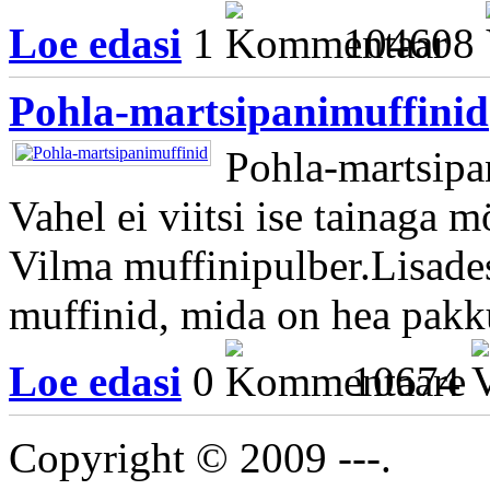
Loe edasi
1
104608
Pohla-martsipanimuffinid
Pohla-martsipa
Vahel ei viitsi ise tainaga mö
Vilma muffinipulber.Lisade
muffinid, mida on hea pakku
Loe edasi
0
10674
Copyright © 2009 ---.