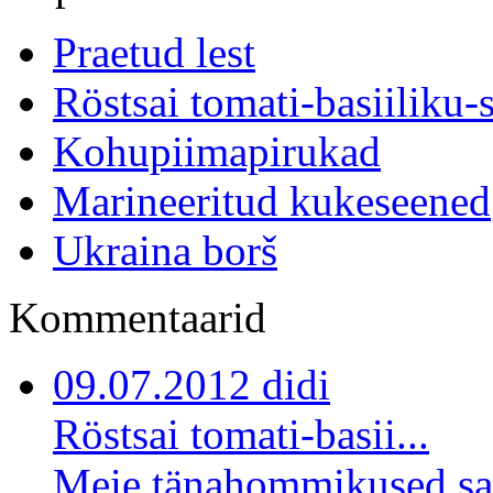
Praetud lest
Röstsai tomati-basiiliku-
Kohupiimapirukad
Marineeritud kukeseened
Ukraina borš
Kommentaarid
09.07.2012 didi
Röstsai tomati-basii...
Meie tänahommikused sai