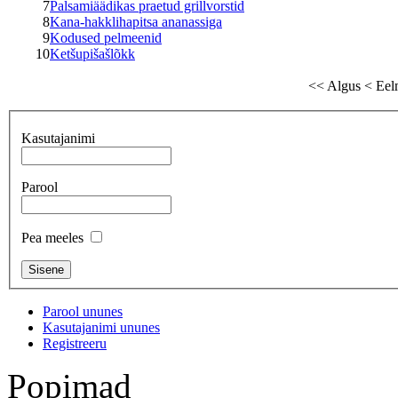
7
Palsamiäädikas praetud grillvorstid
8
Kana-hakklihapitsa ananassiga
9
Kodused pelmeenid
10
Ketšupišašlõkk
<<
Algus
<
Eel
Kasutajanimi
Parool
Pea meeles
Parool ununes
Kasutajanimi ununes
Registreeru
Popimad