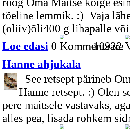
roog Oma Maitse kõige esim
tõeline lemmik. :) Vaja lähe
(oliiv)õli400 g lihapalle või 
Loe edasi
0
10932
Hanne ahjukala
See retsept pärineb Oma
Hanne retsept. :) Olen 
pere maitsele vastavaks, aga
alles pea, lisada rohkem sidr