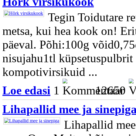
Hõrk virsikukook
Tegin Toidutare ret
metsa, kui hea kook on! Erit
päeval. Põhi:100g võid0,75
nisujahu1tl küpsetuspulbrit
kompotivirsikuid ...
Loe edasi
1
12650
Lihapallid mee ja sinepig
Lihapallid mee 