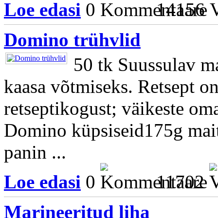
Loe edasi
0
14156
Domino trühvlid
50 tk Suussulav ma
kaasa võtmiseks. Retsept 
retseptikogust; väikeste o
Domino küpsiseid175g mait
panin ...
Loe edasi
0
11702
Marineeritud liha