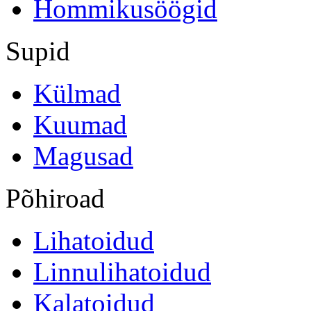
Hommikusöögid
Supid
Külmad
Kuumad
Magusad
Põhiroad
Lihatoidud
Linnulihatoidud
Kalatoidud