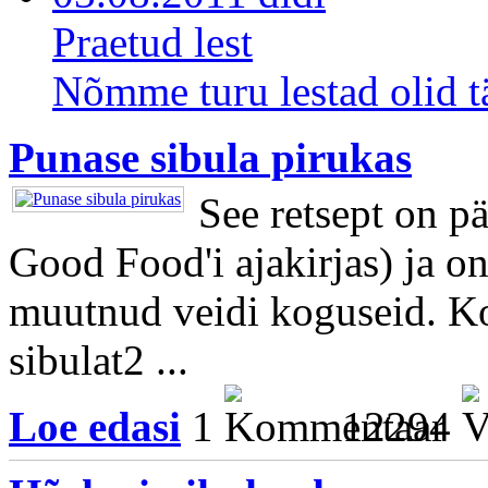
Praetud lest
Nõmme turu lestad olid tä
Punase sibula pirukas
See retsept on pä
Good Food'i ajakirjas) ja o
muutnud veidi koguseid. Koo
sibulat2 ...
Loe edasi
1
12294