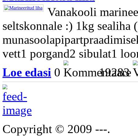
Vanakooli marineer
seltskonnale :) 1kg sealiha
munasoolapipartpraadimisek
vett1 porgand2 sibulat1 loor
Loe edasi
0
19283
Copyright © 2009 ---.