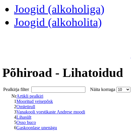
Joogid (alkoholiga)
Joogid (alkoholita)
Põhiroad - Lihatoidud
Pealkirja filter
Näita korraga
Nr
Artikli pealkiri
1
Mooritud veisepõsk
2
Omletirull
3
Vanakooli vorstikaste Andrese moodi
4
Lihasült
5
Osso buco
6
Gaskoonlase unenägu